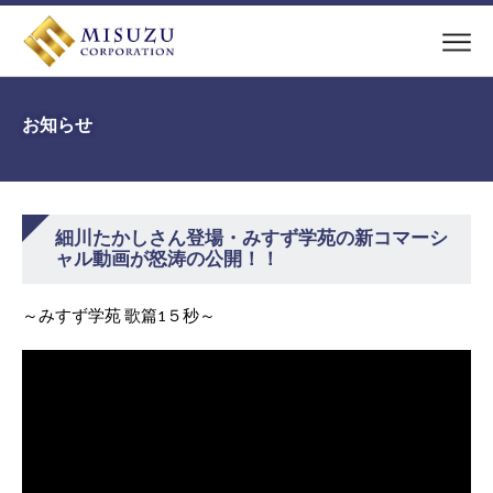
お知らせ
細川たかしさん登場・みすず学苑の新コマーシ
ャル動画が怒涛の公開！！
～みすず学苑 歌篇1５秒～