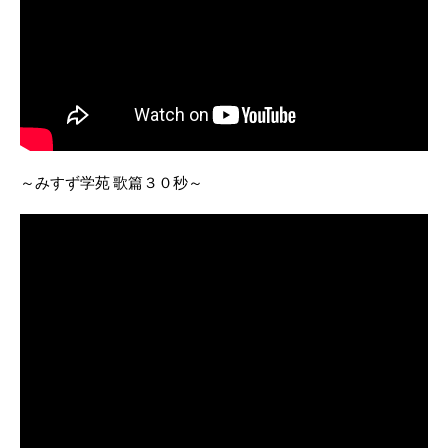
～みすず学苑 歌篇３０秒～