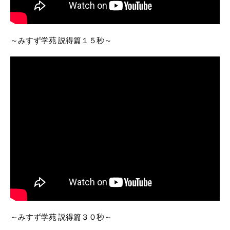
～みすず学苑 説得篇１５秒～
～みすず学苑 説得篇３０秒～